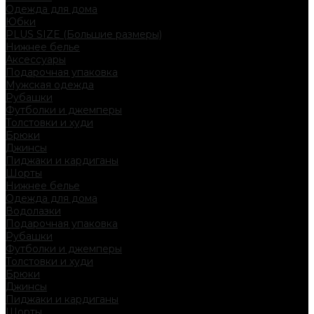
Одежда для дома
Юбки
PLUS SIZE (Большие размеры)
Нижнее белье
Аксессуары
Подарочная упаковка
Мужская одежда
Рубашки
Футболки и джемперы
Толстовки и худи
Брюки
Джинсы
Пиджаки и кардиганы
Шорты
Нижнее белье
Одежда для дома
Водолазки
Подарочная упаковка
Рубашки
Футболки и джемперы
Толстовки и худи
Брюки
Джинсы
Пиджаки и кардиганы
Шорты