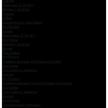
Шапки
Девочки (2-16 лет)
Брюки / Шорты
Платья
Юбки
Джемпера и толстовки
Футболки
Белье
Мальчики (2-16 лет)
Костюмы
Брюки / Шорты
Белье
Толстовки
Футболки
Универсальные детские костюмы
Костюмы
Толстовки и жилеты
Брюки
Футболки
Универсальные подростковые костюмы
Костюмы
Толстовки и жилеты
Брюки
Футболки
Подарочная упаковка