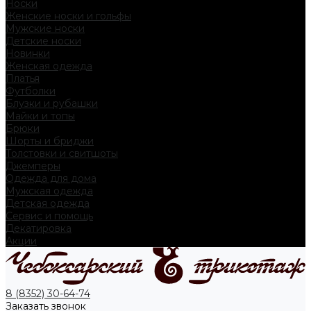
Носки
Женские носки и гольфы
Мужские носки
Детские носки
Новинки
Женская одежда
Платья
Футболки
Блузки и рубашки
Майки и топы
Брюки
Шорты и бриджи
Толстовки и свитшоты
Джемперы
Одежда для дома
Мужская одежда
Детская одежда
Сервис и помощь
Декатировка
Акции
8 (8352) 30-64-74
Заказать звонок