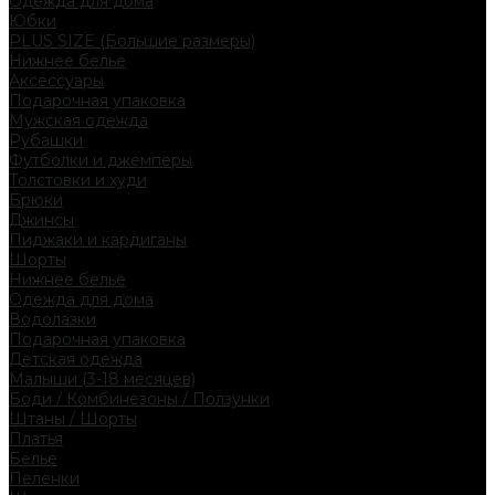
Одежда для дома
Юбки
PLUS SIZE (Большие размеры)
Нижнее белье
Аксессуары
Подарочная упаковка
Мужская одежда
Рубашки
Футболки и джемперы
Толстовки и худи
Брюки
Джинсы
Пиджаки и кардиганы
Шорты
Нижнее белье
Одежда для дома
Водолазки
Подарочная упаковка
Детская одежда
Малыши (3-18 месяцев)
Боди / Комбинезоны / Ползунки
Штаны / Шорты
Платья
Белье
Пеленки