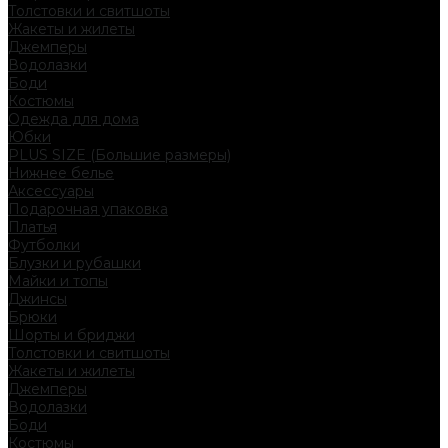
Толстовки и свитшоты
Жакеты и жилеты
Джемперы
Водолазки
Боди
Костюмы
Одежда для дома
Юбки
PLUS SIZE (Большие размеры)
Нижнее белье
Аксессуары
Подарочная упаковка
Платья
Футболки
Блузки и рубашки
Майки и топы
Джинсы
Брюки
Шорты и бриджи
Толстовки и свитшоты
Жакеты и жилеты
Джемперы
Водолазки
Боди
Костюмы