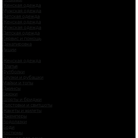
Женская одежда
Мужская одежда
Детская одежда
Женская одежда
Мужская одежда
Детская одежда
Сервис и помощь
Декатировка
Акции
...
Женская одежда
Платья
Футболки
Блузки и рубашки
Майки и топы
Джинсы
Брюки
Шорты и бриджи
Толстовки и свитшоты
Жакеты и жилеты
Джемперы
Водолазки
Боди
Костюмы