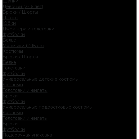
Шапки
Девочки (2-16 лет)
Брюки / Шорты
Платья
Юбки
Джемпера и толстовки
Футболки
Белье
Мальчики (2-16 лет)
Костюмы
Брюки / Шорты
Белье
Толстовки
Футболки
Универсальные детские костюмы
Костюмы
Толстовки и жилеты
Брюки
Футболки
Универсальные подростковые костюмы
Костюмы
Толстовки и жилеты
Брюки
Футболки
Подарочная упаковка