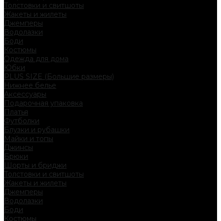
Толстовки и свитшоты
Жакеты и жилеты
Джемперы
Водолазки
Боди
Костюмы
Одежда для дома
Юбки
PLUS SIZE (Большие размеры)
Нижнее белье
Аксессуары
Подарочная упаковка
Платья
Футболки
Блузки и рубашки
Майки и топы
Джинсы
Брюки
Шорты и бриджи
Толстовки и свитшоты
Жакеты и жилеты
Джемперы
Водолазки
Боди
Костюмы