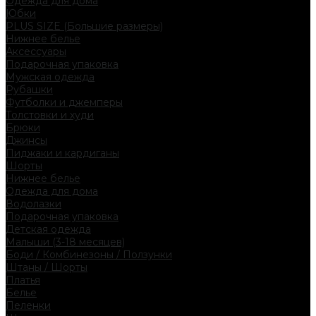
Одежда для дома
Юбки
PLUS SIZE (Большие размеры)
Нижнее белье
Аксессуары
Подарочная упаковка
Мужская одежда
Рубашки
Футболки и джемперы
Толстовки и худи
Брюки
Джинсы
Пиджаки и кардиганы
Шорты
Нижнее белье
Одежда для дома
Водолазки
Подарочная упаковка
Детская одежда
Малыши (3-18 месяцев)
Боди / Комбинезоны / Ползунки
Штаны / Шорты
Платья
Белье
Пеленки