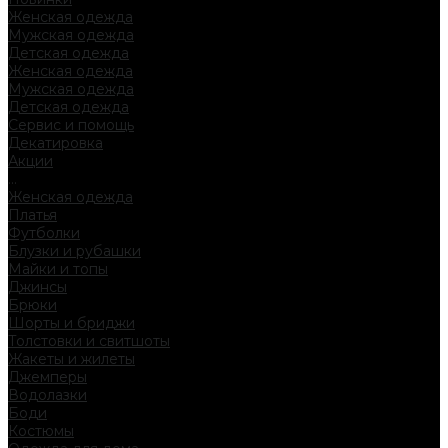
Женская одежда
Мужская одежда
Детская одежда
Женская одежда
Мужская одежда
Детская одежда
Сервис и помощь
Декатировка
Акции
...
Женская одежда
Платья
Футболки
Блузки и рубашки
Майки и топы
Джинсы
Брюки
Шорты и бриджи
Толстовки и свитшоты
Жакеты и жилеты
Джемперы
Водолазки
Боди
Костюмы