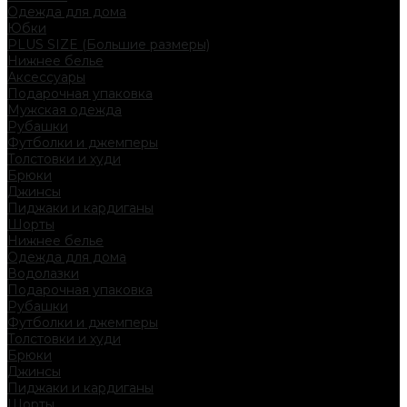
Одежда для дома
Юбки
PLUS SIZE (Большие размеры)
Нижнее белье
Аксессуары
Подарочная упаковка
Мужская одежда
Рубашки
Футболки и джемперы
Толстовки и худи
Брюки
Джинсы
Пиджаки и кардиганы
Шорты
Нижнее белье
Одежда для дома
Водолазки
Подарочная упаковка
Рубашки
Футболки и джемперы
Толстовки и худи
Брюки
Джинсы
Пиджаки и кардиганы
Шорты