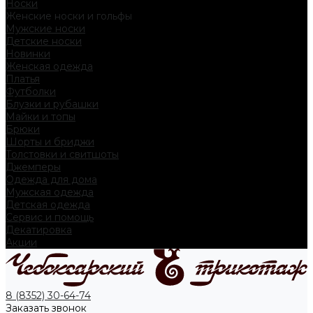
Носки
Женские носки и гольфы
Мужские носки
Детские носки
Новинки
Женская одежда
Платья
Футболки
Блузки и рубашки
Майки и топы
Брюки
Шорты и бриджи
Толстовки и свитшоты
Джемперы
Одежда для дома
Мужская одежда
Детская одежда
Сервис и помощь
Декатировка
Акции
8 (8352) 30-64-74
Заказать звонок