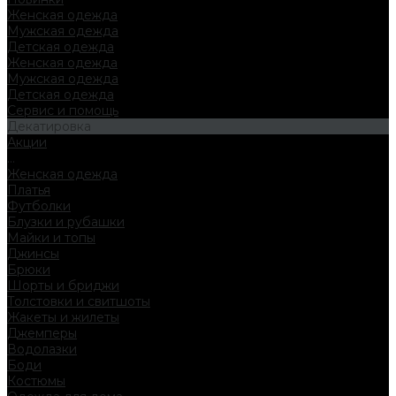
Женская одежда
Мужская одежда
Детская одежда
Женская одежда
Мужская одежда
Детская одежда
Сервис и помощь
Декатировка
Акции
...
Женская одежда
Платья
Футболки
Блузки и рубашки
Майки и топы
Джинсы
Брюки
Шорты и бриджи
Толстовки и свитшоты
Жакеты и жилеты
Джемперы
Водолазки
Боди
Костюмы