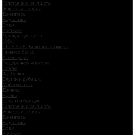
Толстовки и свитшоты
Жакеты и жилеты
Джемперы
Водолазки
Боди
Костюмы
Одежда для дома
Юбки
PLUS SIZE (Большие размеры)
Нижнее белье
Аксессуары
Подарочная упаковка
Платья
Футболки
Блузки и рубашки
Майки и топы
Джинсы
Брюки
Шорты и бриджи
Толстовки и свитшоты
Жакеты и жилеты
Джемперы
Водолазки
Боди
Костюмы