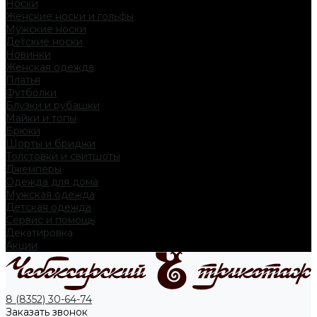
Носки
Женские носки и гольфы
Мужские носки
Детские носки
Новинки
Женская одежда
Платья
Футболки
Блузки и рубашки
Майки и топы
Брюки
Шорты и бриджи
Толстовки и свитшоты
Джемперы
Одежда для дома
Мужская одежда
Детская одежда
Сервис и помощь
Декатировка
Акции
8 (8352) 30-64-74
Заказать звонок