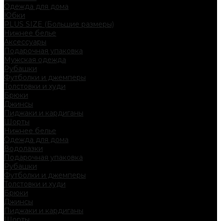
Одежда для дома
Юбки
PLUS SIZE (Большие размеры)
Нижнее белье
Аксессуары
Подарочная упаковка
Мужская одежда
Рубашки
Футболки и джемперы
Толстовки и худи
Брюки
Джинсы
Пиджаки и кардиганы
Шорты
Нижнее белье
Одежда для дома
Водолазки
Подарочная упаковка
Рубашки
Футболки и джемперы
Толстовки и худи
Брюки
Джинсы
Пиджаки и кардиганы
Шорты