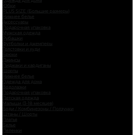
Одежда для дома
Юбки
PLUS SIZE (Большие размеры)
Нижнее белье
Аксессуары
Подарочная упаковка
Мужская одежда
Рубашки
Футболки и джемперы
Толстовки и худи
Брюки
Джинсы
Пиджаки и кардиганы
Шорты
Нижнее белье
Одежда для дома
Водолазки
Подарочная упаковка
Детская одежда
Малыши (3-18 месяцев)
Боди / Комбинезоны / Ползунки
Штаны / Шорты
Платья
Белье
Пеленки