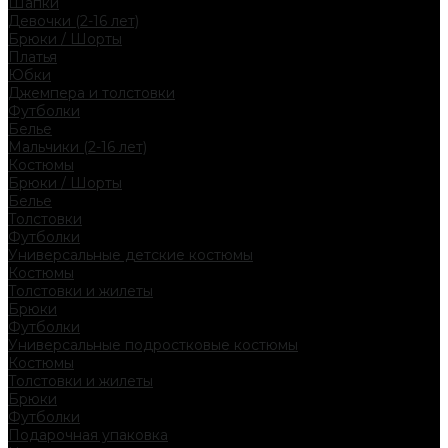
Шапки
Девочки (2-16 лет)
Брюки / Шорты
Платья
Юбки
Джемпера и толстовки
Футболки
Белье
Мальчики (2-16 лет)
Костюмы
Брюки / Шорты
Белье
Толстовки
Футболки
Универсальные детские костюмы
Костюмы
Толстовки и жилеты
Брюки
Футболки
Универсальные подростковые костюмы
Костюмы
Толстовки и жилеты
Брюки
Футболки
Подарочная упаковка