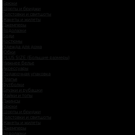
Брюки
Шорты и бриджи
Толстовки и свитшоты
Жакеты и жилеты
Джемперы
Водолазки
Боди
Костюмы
Одежда для дома
Юбки
PLUS SIZE (Большие размеры)
Нижнее белье
Аксессуары
Подарочная упаковка
Платья
Футболки
Блузки и рубашки
Майки и топы
Джинсы
Брюки
Шорты и бриджи
Толстовки и свитшоты
Жакеты и жилеты
Джемперы
Водолазки