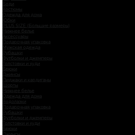
Боди
Костюмы
Одежда для дома
Юбки
PLUS SIZE (Большие размеры)
Нижнее белье
Аксессуары
Подарочная упаковка
Мужская одежда
Рубашки
Футболки и джемперы
Толстовки и худи
Брюки
Джинсы
Пиджаки и кардиганы
Шорты
Нижнее белье
Одежда для дома
Водолазки
Подарочная упаковка
Рубашки
Футболки и джемперы
Толстовки и худи
Брюки
Джинсы