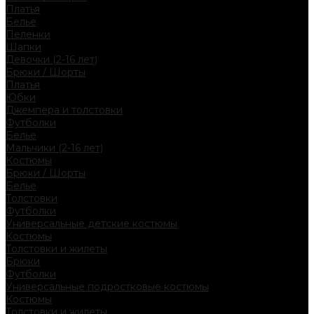
Платья
Белье
Пеленки
Шапки
Девочки (2-16 лет)
Брюки / Шорты
Платья
Юбки
Джемпера и толстовки
Футболки
Белье
Мальчики (2-16 лет)
Костюмы
Брюки / Шорты
Белье
Толстовки
Футболки
Универсальные детские костюмы
Костюмы
Толстовки и жилеты
Брюки
Футболки
Универсальные подростковые костюмы
Костюмы
Толстовки и жилеты