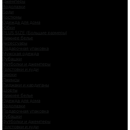
Джемперы
Водолазки
Боди
Костюмы
Одежда для дома
Юбки
PLUS SIZE (Большие размеры)
Нижнее белье
Аксессуары
Подарочная упаковка
Мужская одежда
Рубашки
Футболки и джемперы
Толстовки и худи
Брюки
Джинсы
Пиджаки и кардиганы
Шорты
Нижнее белье
Одежда для дома
Водолазки
Подарочная упаковка
Рубашки
Футболки и джемперы
Толстовки и худи