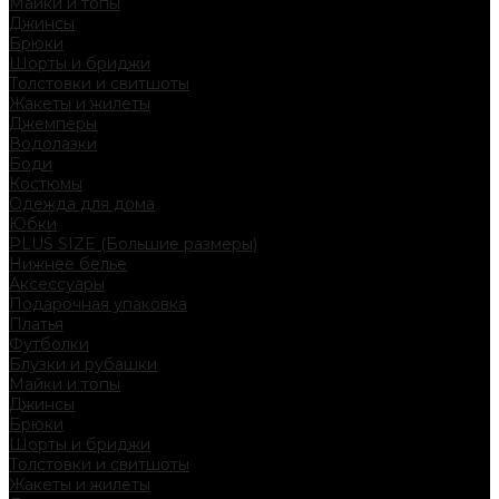
Майки и топы
Джинсы
Брюки
Шорты и бриджи
Толстовки и свитшоты
Жакеты и жилеты
Джемперы
Водолазки
Боди
Костюмы
Одежда для дома
Юбки
PLUS SIZE (Большие размеры)
Нижнее белье
Аксессуары
Подарочная упаковка
Платья
Футболки
Блузки и рубашки
Майки и топы
Джинсы
Брюки
Шорты и бриджи
Толстовки и свитшоты
Жакеты и жилеты