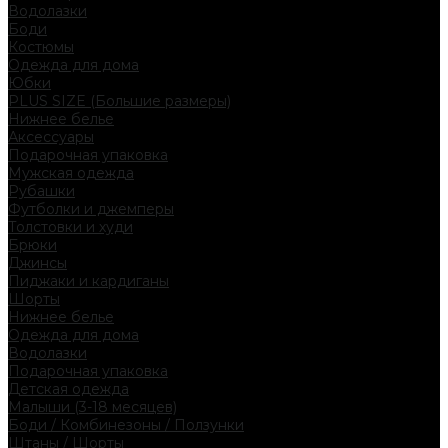
Водолазки
Боди
Костюмы
Одежда для дома
Юбки
PLUS SIZE (Большие размеры)
Нижнее белье
Аксессуары
Подарочная упаковка
Мужская одежда
Рубашки
Футболки и джемперы
Толстовки и худи
Брюки
Джинсы
Пиджаки и кардиганы
Шорты
Нижнее белье
Одежда для дома
Водолазки
Подарочная упаковка
Детская одежда
Малыши (3-18 месяцев)
Боди / Комбинезоны / Ползунки
Штаны / Шорты