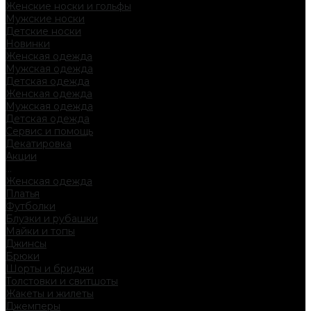
Женские носки и гольфы
Мужские носки
Детские носки
Новинки
Женская одежда
Мужская одежда
Детская одежда
Женская одежда
Мужская одежда
Детская одежда
Сервис и помощь
Декатировка
Акции
...
Женская одежда
Платья
Футболки
Блузки и рубашки
Майки и топы
Джинсы
Брюки
Шорты и бриджи
Толстовки и свитшоты
Жакеты и жилеты
Джемперы