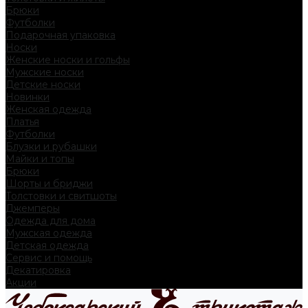
Брюки
Футболки
Подарочная упаковка
Носки
Женские носки и гольфы
Мужские носки
Детские носки
Новинки
Женская одежда
Платья
Футболки
Блузки и рубашки
Майки и топы
Брюки
Шорты и бриджи
Толстовки и свитшоты
Джемперы
Одежда для дома
Мужская одежда
Детская одежда
Сервис и помощь
Декатировка
Акции