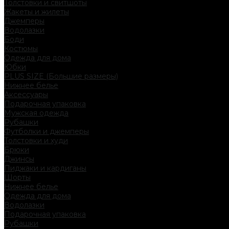
Толстовки и свитшоты
Жакеты и жилеты
Джемперы
Водолазки
Боди
Костюмы
Одежда для дома
Юбки
PLUS SIZE (Большие размеры)
Нижнее белье
Аксессуары
Подарочная упаковка
Мужская одежда
Рубашки
Футболки и джемперы
Толстовки и худи
Брюки
Джинсы
Пиджаки и кардиганы
Шорты
Нижнее белье
Одежда для дома
Водолазки
Подарочная упаковка
Рубашки