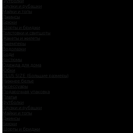
Футболки
Блузки и рубашки
Майки и топы
Джинсы
Брюки
Шорты и бриджи
Толстовки и свитшоты
Жакеты и жилеты
Джемперы
Водолазки
Боди
Костюмы
Одежда для дома
Юбки
PLUS SIZE (Большие размеры)
Нижнее белье
Аксессуары
Подарочная упаковка
Платья
Футболки
Блузки и рубашки
Майки и топы
Джинсы
Брюки
Шорты и бриджи