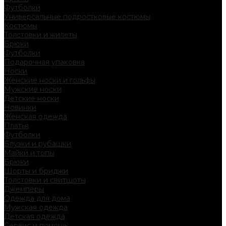
Футболки
Универсальные подростковые костюмы
Костюмы
Толстовки и жилеты
Брюки
Футболки
Подарочная упаковка
Носки
Женские носки и гольфы
Мужские носки
Детские носки
Новинки
Женская одежда
Платья
Футболки
Блузки и рубашки
Майки и топы
Брюки
Шорты и бриджи
Толстовки и свитшоты
Джемперы
Одежда для дома
Мужская одежда
Детская одежда
Сервис и помощь