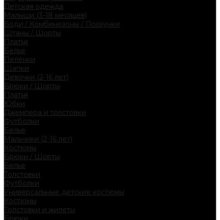
Детская одежда
Малыши (3-18 месяцев)
Боди / Комбинезоны / Ползунки
Штаны / Шорты
Платья
Белье
Пеленки
Шапки
Девочки (2-16 лет)
Брюки / Шорты
Платья
Юбки
Джемпера и толстовки
Футболки
Белье
Мальчики (2-16 лет)
Костюмы
Брюки / Шорты
Белье
Толстовки
Футболки
Универсальные детские костюмы
Костюмы
Толстовки и жилеты
Брюки