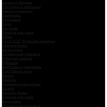
Шорты и бриджи
Толстовки и свитшоты
Жакеты и жилеты
Джемперы
Водолазки
Боди
Костюмы
Одежда для дома
Юбки
PLUS SIZE (Большие размеры)
Нижнее белье
Аксессуары
Подарочная упаковка
Мужская одежда
Рубашки
Футболки и джемперы
Толстовки и худи
Брюки
Джинсы
Пиджаки и кардиганы
Шорты
Нижнее белье
Одежда для дома
Водолазки
Подарочная упаковка