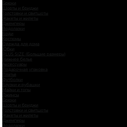
Брюки
Шорты и бриджи
Толстовки и свитшоты
Жакеты и жилеты
Джемперы
Водолазки
Боди
Костюмы
Одежда для дома
Юбки
PLUS SIZE (Большие размеры)
Нижнее белье
Аксессуары
Подарочная упаковка
Платья
Футболки
Блузки и рубашки
Майки и топы
Джинсы
Брюки
Шорты и бриджи
Толстовки и свитшоты
Жакеты и жилеты
Джемперы
Водолазки