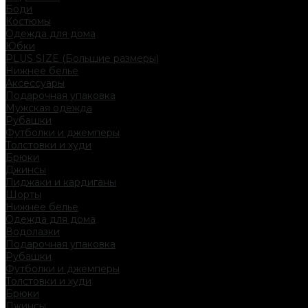
Боди
Костюмы
Одежда для дома
Юбки
PLUS SIZE (Большие размеры)
Нижнее белье
Аксессуары
Подарочная упаковка
Мужская одежда
Рубашки
Футболки и джемперы
Толстовки и худи
Брюки
Джинсы
Пиджаки и кардиганы
Шорты
Нижнее белье
Одежда для дома
Водолазки
Подарочная упаковка
Рубашки
Футболки и джемперы
Толстовки и худи
Брюки
Джинсы