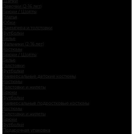
Шапки
Девочки (2-16 лет)
Брюки / Шорты
Платья
Юбки
Джемпера и толстовки
Футболки
Белье
Мальчики (2-16 лет)
Костюмы
Брюки / Шорты
Белье
Толстовки
Футболки
Универсальные детские костюмы
Костюмы
Толстовки и жилеты
Брюки
Футболки
Универсальные подростковые костюмы
Костюмы
Толстовки и жилеты
Брюки
Футболки
Подарочная упаковка