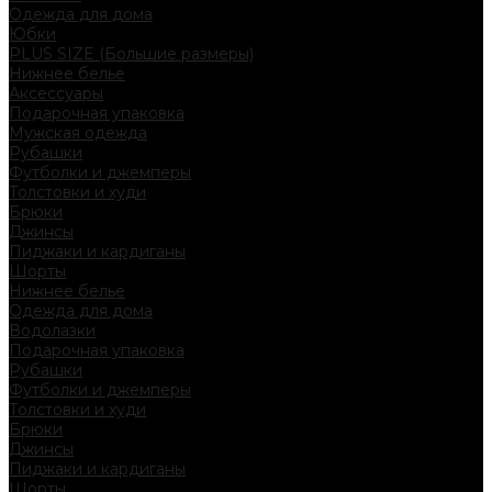
Одежда для дома
Юбки
PLUS SIZE (Большие размеры)
Нижнее белье
Аксессуары
Подарочная упаковка
Мужская одежда
Рубашки
Футболки и джемперы
Толстовки и худи
Брюки
Джинсы
Пиджаки и кардиганы
Шорты
Нижнее белье
Одежда для дома
Водолазки
Подарочная упаковка
Рубашки
Футболки и джемперы
Толстовки и худи
Брюки
Джинсы
Пиджаки и кардиганы
Шорты