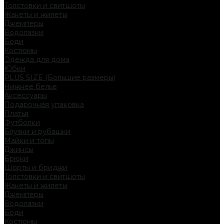
Толстовки и свитшоты
Жакеты и жилеты
Джемперы
Водолазки
Боди
Костюмы
Одежда для дома
Юбки
PLUS SIZE (Большие размеры)
Нижнее белье
Аксессуары
Подарочная упаковка
Платья
Футболки
Блузки и рубашки
Майки и топы
Джинсы
Брюки
Шорты и бриджи
Толстовки и свитшоты
Жакеты и жилеты
Джемперы
Водолазки
Боди
Костюмы