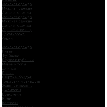
Женская одежда
Мужская одежда
Детская одежда
Женская одежда
Мужская одежда
Детская одежда
Сервис и помощь
Декатировка
Акции
...
Женская одежда
Платья
Футболки
Блузки и рубашки
Майки и топы
Джинсы
Брюки
Шорты и бриджи
Толстовки и свитшоты
Жакеты и жилеты
Джемперы
Водолазки
Боди
Костюмы