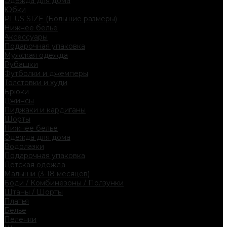
Одежда для дома
Юбки
PLUS SIZE (Большие размеры)
Нижнее белье
Аксессуары
Подарочная упаковка
Мужская одежда
Рубашки
Футболки и джемперы
Толстовки и худи
Брюки
Джинсы
Пиджаки и кардиганы
Шорты
Нижнее белье
Одежда для дома
Водолазки
Подарочная упаковка
Детская одежда
Малыши (3-18 месяцев)
Боди / Комбинезоны / Ползунки
Штаны / Шорты
Платья
Белье
Пеленки