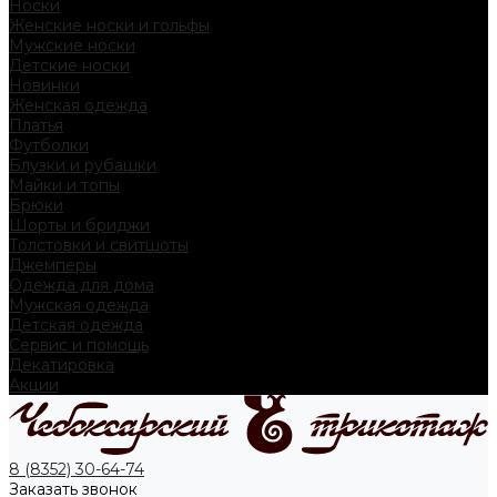
Носки
Женские носки и гольфы
Мужские носки
Детские носки
Новинки
Женская одежда
Платья
Футболки
Блузки и рубашки
Майки и топы
Брюки
Шорты и бриджи
Толстовки и свитшоты
Джемперы
Одежда для дома
Мужская одежда
Детская одежда
Сервис и помощь
Декатировка
Акции
8 (8352) 30-64-74
Заказать звонок