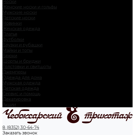
Носки
Женские носки и гольфы
Мужские носки
Детские носки
Новинки
Женская одежда
Платья
Футболки
Блузки и рубашки
Майки и топы
Брюки
Шорты и бриджи
Толстовки и свитшоты
Джемперы
Одежда для дома
Мужская одежда
Детская одежда
Сервис и помощь
Декатировка
Акции
8 (8352) 30-64-74
Заказать звонок