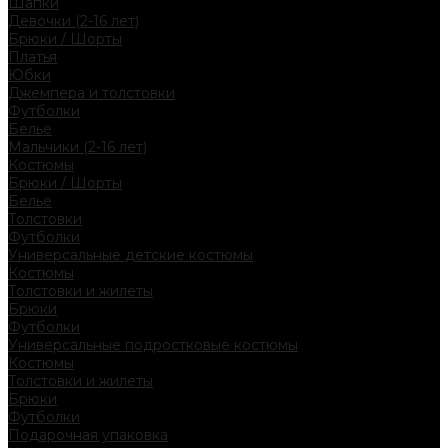
Шапки
Девочки (2-16 лет)
Брюки / Шорты
Платья
Юбки
Джемпера и толстовки
Футболки
Белье
Мальчики (2-16 лет)
Костюмы
Брюки / Шорты
Белье
Толстовки
Футболки
Универсальные детские костюмы
Костюмы
Толстовки и жилеты
Брюки
Футболки
Универсальные подростковые костюмы
Костюмы
Толстовки и жилеты
Брюки
Футболки
Подарочная упаковка