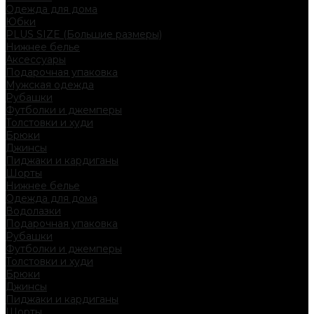
Одежда для дома
Юбки
PLUS SIZE (Большие размеры)
Нижнее белье
Аксессуары
Подарочная упаковка
Мужская одежда
Рубашки
Футболки и джемперы
Толстовки и худи
Брюки
Джинсы
Пиджаки и кардиганы
Шорты
Нижнее белье
Одежда для дома
Водолазки
Подарочная упаковка
Рубашки
Футболки и джемперы
Толстовки и худи
Брюки
Джинсы
Пиджаки и кардиганы
Шорты