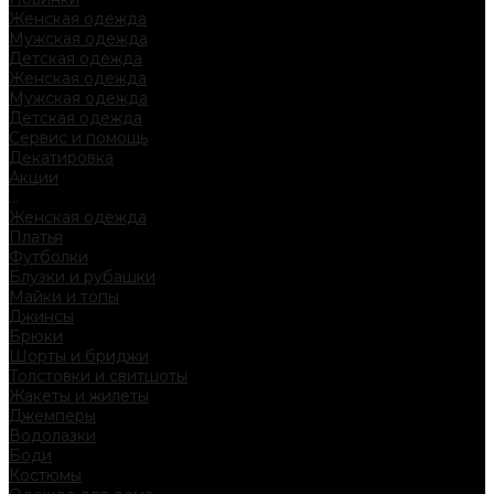
Женская одежда
Мужская одежда
Детская одежда
Женская одежда
Мужская одежда
Детская одежда
Сервис и помощь
Декатировка
Акции
...
Женская одежда
Платья
Футболки
Блузки и рубашки
Майки и топы
Джинсы
Брюки
Шорты и бриджи
Толстовки и свитшоты
Жакеты и жилеты
Джемперы
Водолазки
Боди
Костюмы