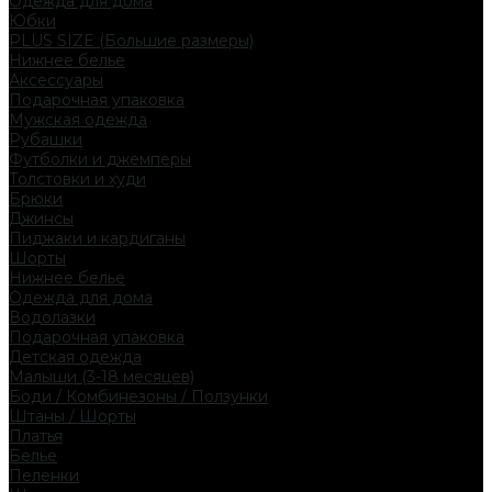
Одежда для дома
Юбки
PLUS SIZE (Большие размеры)
Нижнее белье
Аксессуары
Подарочная упаковка
Мужская одежда
Рубашки
Футболки и джемперы
Толстовки и худи
Брюки
Джинсы
Пиджаки и кардиганы
Шорты
Нижнее белье
Одежда для дома
Водолазки
Подарочная упаковка
Детская одежда
Малыши (3-18 месяцев)
Боди / Комбинезоны / Ползунки
Штаны / Шорты
Платья
Белье
Пеленки