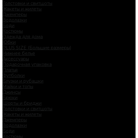
Толстовки и свитшоты
Жакеты и жилеты
Джемперы
Водолазки
Боди
Костюмы
Одежда для дома
Юбки
PLUS SIZE (Большие размеры)
Нижнее белье
Аксессуары
Подарочная упаковка
Платья
Футболки
Блузки и рубашки
Майки и топы
Джинсы
Брюки
Шорты и бриджи
Толстовки и свитшоты
Жакеты и жилеты
Джемперы
Водолазки
Боди
Костюмы