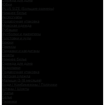
Одежда для дома
Юбки
PLUS SIZE (Большие размеры)
Нижнее белье
Аксессуары
Подарочная упаковка
Мужская одежда
Рубашки
Футболки и джемперы
Толстовки и худи
Брюки
Джинсы
Пиджаки и кардиганы
Шорты
Нижнее белье
Одежда для дома
Водолазки
Подарочная упаковка
Детская одежда
Малыши (3-18 месяцев)
Боди / Комбинезоны / Ползунки
Штаны / Шорты
Платья
Белье
Пеленки