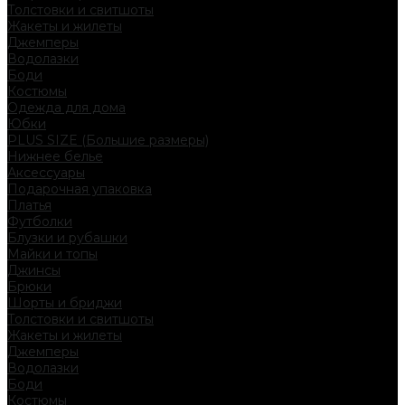
Толстовки и свитшоты
Жакеты и жилеты
Джемперы
Водолазки
Боди
Костюмы
Одежда для дома
Юбки
PLUS SIZE (Большие размеры)
Нижнее белье
Аксессуары
Подарочная упаковка
Платья
Футболки
Блузки и рубашки
Майки и топы
Джинсы
Брюки
Шорты и бриджи
Толстовки и свитшоты
Жакеты и жилеты
Джемперы
Водолазки
Боди
Костюмы