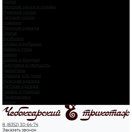
Носки
Женские носки и гольфы
Мужские носки
Детские носки
Новинки
Женская одежда
Платья
Футболки
Блузки и рубашки
Майки и топы
Брюки
Шорты и бриджи
Толстовки и свитшоты
Джемперы
Одежда для дома
Мужская одежда
Детская одежда
Сервис и помощь
Декатировка
Акции
8 (8352) 30-64-74
Заказать звонок