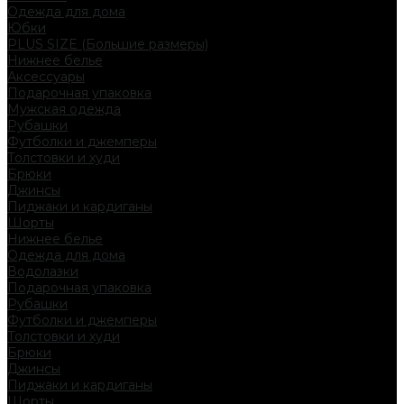
Одежда для дома
Юбки
PLUS SIZE (Большие размеры)
Нижнее белье
Аксессуары
Подарочная упаковка
Мужская одежда
Рубашки
Футболки и джемперы
Толстовки и худи
Брюки
Джинсы
Пиджаки и кардиганы
Шорты
Нижнее белье
Одежда для дома
Водолазки
Подарочная упаковка
Рубашки
Футболки и джемперы
Толстовки и худи
Брюки
Джинсы
Пиджаки и кардиганы
Шорты