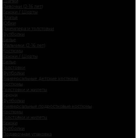
Шапки
Девочки (2-16 лет)
Брюки / Шорты
Платья
Юбки
Джемпера и толстовки
Футболки
Белье
Мальчики (2-16 лет)
Костюмы
Брюки / Шорты
Белье
Толстовки
Футболки
Универсальные детские костюмы
Костюмы
Толстовки и жилеты
Брюки
Футболки
Универсальные подростковые костюмы
Костюмы
Толстовки и жилеты
Брюки
Футболки
Подарочная упаковка