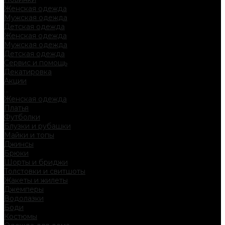
Женская одежда
Мужская одежда
Детская одежда
Женская одежда
Мужская одежда
Детская одежда
Сервис и помощь
Декатировка
Акции
...
Женская одежда
Платья
Футболки
Блузки и рубашки
Майки и топы
Джинсы
Брюки
Шорты и бриджи
Толстовки и свитшоты
Жакеты и жилеты
Джемперы
Водолазки
Боди
Костюмы