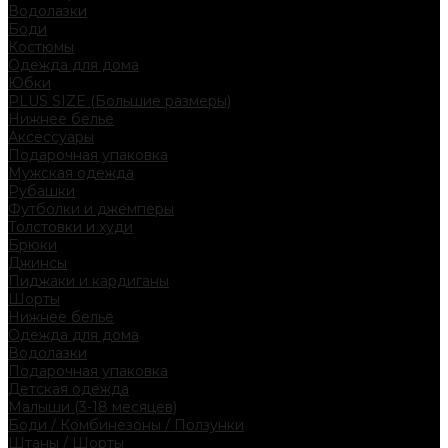
Водолазки
Боди
Костюмы
Одежда для дома
Юбки
PLUS SIZE (Большие размеры)
Нижнее белье
Аксессуары
Подарочная упаковка
Мужская одежда
Рубашки
Футболки и джемперы
Толстовки и худи
Брюки
Джинсы
Пиджаки и кардиганы
Шорты
Нижнее белье
Одежда для дома
Водолазки
Подарочная упаковка
Детская одежда
Малыши (3-18 месяцев)
Боди / Комбинезоны / Ползунки
Штаны / Шорты