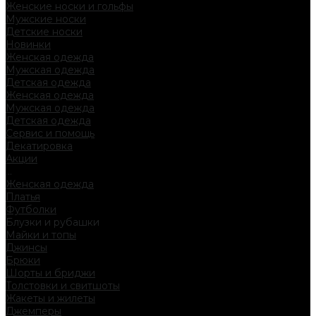
Женские носки и гольфы
Мужские носки
Детские носки
Новинки
Женская одежда
Мужская одежда
Детская одежда
Женская одежда
Мужская одежда
Детская одежда
Сервис и помощь
Декатировка
Акции
...
Женская одежда
Платья
Футболки
Блузки и рубашки
Майки и топы
Джинсы
Брюки
Шорты и бриджи
Толстовки и свитшоты
Жакеты и жилеты
Джемперы