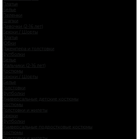
Платья
Белье
Пеленки
Шапки
Девочки (2-16 лет)
Брюки / Шорты
Платья
Юбки
Джемпера и толстовки
Футболки
Белье
Мальчики (2-16 лет)
Костюмы
Брюки / Шорты
Белье
Толстовки
Футболки
Универсальные детские костюмы
Костюмы
Толстовки и жилеты
Брюки
Футболки
Универсальные подростковые костюмы
Костюмы
Толстовки и жилеты