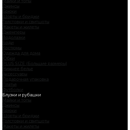
Майки и топы
Джинсы
Брюки
Шорты и бриджи
Толстовки и свитшоты
Жакеты и жилеты
Джемперы
Водолазки
Боди
Костюмы
Одежда для дома
Юбки
PLUS SIZE (Большие размеры)
Нижнее белье
Аксессуары
Подарочная упаковка
Платья
Футболки
Блузки и рубашки
Майки и топы
Джинсы
Брюки
Шорты и бриджи
Толстовки и свитшоты
Жакеты и жилеты