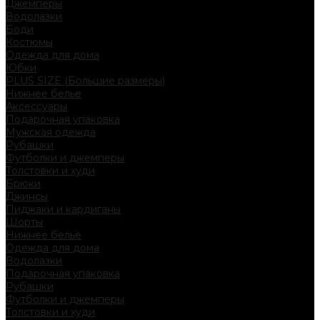
Джемперы
Водолазки
Боди
Костюмы
Одежда для дома
Юбки
PLUS SIZE (Большие размеры)
Нижнее белье
Аксессуары
Подарочная упаковка
Мужская одежда
Рубашки
Футболки и джемперы
Толстовки и худи
Брюки
Джинсы
Пиджаки и кардиганы
Шорты
Нижнее белье
Одежда для дома
Водолазки
Подарочная упаковка
Рубашки
Футболки и джемперы
Толстовки и худи