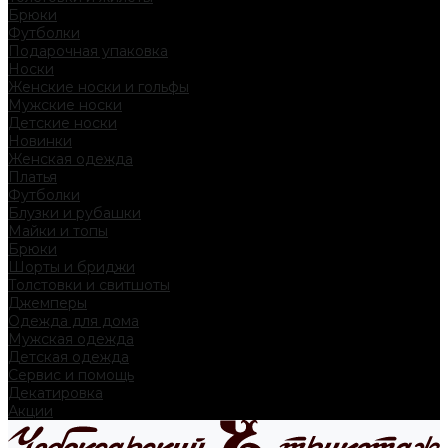
Брюки
Футболки
Подарочная упаковка
Носки
Женские носки и гольфы
Мужские носки
Детские носки
Новинки
Женская одежда
Платья
Футболки
Блузки и рубашки
Майки и топы
Брюки
Шорты и бриджи
Толстовки и свитшоты
Джемперы
Одежда для дома
Мужская одежда
Детская одежда
Сервис и помощь
Декатировка
Акции