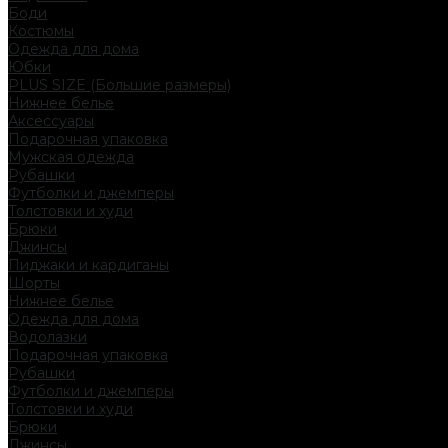
Боди
Костюмы
Одежда для дома
Юбки
PLUS SIZE (Большие размеры)
Нижнее белье
Аксессуары
Подарочная упаковка
Мужская одежда
Рубашки
Футболки и джемперы
Толстовки и худи
Брюки
Джинсы
Пиджаки и кардиганы
Шорты
Нижнее белье
Одежда для дома
Водолазки
Подарочная упаковка
Рубашки
Футболки и джемперы
Толстовки и худи
Брюки
Джинсы