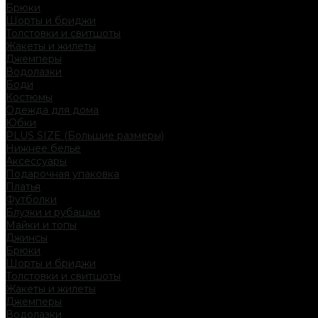
Брюки
Шорты и бриджи
Толстовки и свитшоты
Жакеты и жилеты
Джемперы
Водолазки
Боди
Костюмы
Одежда для дома
Юбки
PLUS SIZE (Большие размеры)
Нижнее белье
Аксессуары
Подарочная упаковка
Платья
Футболки
Блузки и рубашки
Майки и топы
Джинсы
Брюки
Шорты и бриджи
Толстовки и свитшоты
Жакеты и жилеты
Джемперы
Водолазки