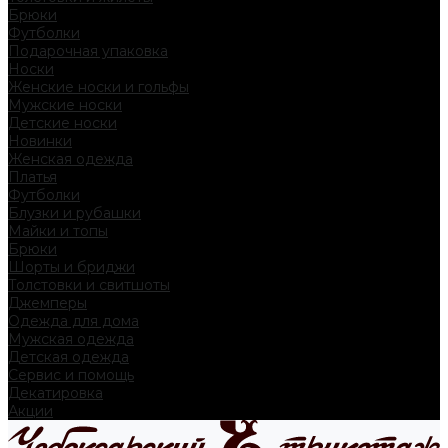
Брюки
Футболки
Подарочная упаковка
Носки
Женские носки и гольфы
Мужские носки
Детские носки
Новинки
Женская одежда
Платья
Футболки
Блузки и рубашки
Майки и топы
Брюки
Шорты и бриджи
Толстовки и свитшоты
Джемперы
Одежда для дома
Мужская одежда
Детская одежда
Сервис и помощь
Декатировка
Акции