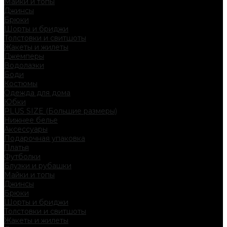
Майки и топы
Джинсы
Брюки
Шорты и бриджи
Толстовки и свитшоты
Жакеты и жилеты
Джемперы
Водолазки
Боди
Костюмы
Одежда для дома
Юбки
PLUS SIZE (Большие размеры)
Нижнее белье
Аксессуары
Подарочная упаковка
Платья
Футболки
Блузки и рубашки
Майки и топы
Джинсы
Брюки
Шорты и бриджи
Толстовки и свитшоты
Жакеты и жилеты