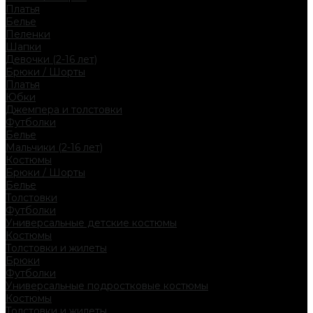
Платья
Белье
Пеленки
Шапки
Девочки (2-16 лет)
Брюки / Шорты
Платья
Юбки
Джемпера и толстовки
Футболки
Белье
Мальчики (2-16 лет)
Костюмы
Брюки / Шорты
Белье
Толстовки
Футболки
Универсальные детские костюмы
Костюмы
Толстовки и жилеты
Брюки
Футболки
Универсальные подростковые костюмы
Костюмы
Толстовки и жилеты