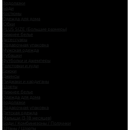
Водолазки
Боди
Костюмы
Одежда для дома
Юбки
PLUS SIZE (Большие размеры)
Нижнее белье
Аксессуары
Подарочная упаковка
Мужская одежда
Рубашки
Футболки и джемперы
Толстовки и худи
Брюки
Джинсы
Пиджаки и кардиганы
Шорты
Нижнее белье
Одежда для дома
Водолазки
Подарочная упаковка
Детская одежда
Малыши (3-18 месяцев)
Боди / Комбинезоны / Ползунки
Штаны / Шорты