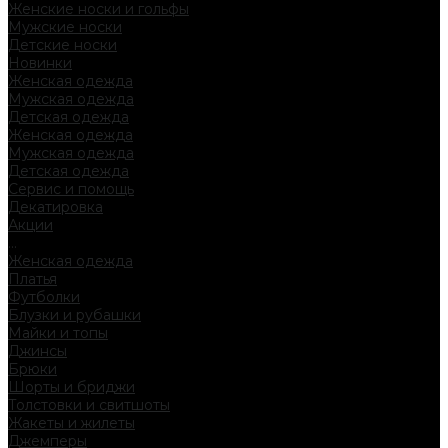
Женские носки и гольфы
Мужские носки
Детские носки
Новинки
Женская одежда
Мужская одежда
Детская одежда
Женская одежда
Мужская одежда
Детская одежда
Сервис и помощь
Декатировка
Акции
...
Женская одежда
Платья
Футболки
Блузки и рубашки
Майки и топы
Джинсы
Брюки
Шорты и бриджи
Толстовки и свитшоты
Жакеты и жилеты
Джемперы