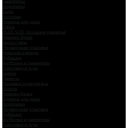
Джемперы
Водолазки
Боди
Костюмы
Одежда для дома
Юбки
PLUS SIZE (Большие размеры)
Нижнее белье
Аксессуары
Подарочная упаковка
Мужская одежда
Рубашки
Футболки и джемперы
Толстовки и худи
Брюки
Джинсы
Пиджаки и кардиганы
Шорты
Нижнее белье
Одежда для дома
Водолазки
Подарочная упаковка
Рубашки
Футболки и джемперы
Толстовки и худи